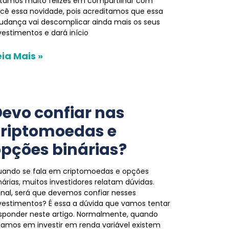
tamos muito felizes em compartilhar com
cê essa novidade, pois acreditamos que essa
dança vai descomplicar ainda mais os seus
vestimentos e dará início
eia Mais »
evo confiar nas
criptomoedas e
pções binárias?
ando se fala em criptomoedas e opções
nárias, muitos investidores relatam dúvidas.
inal, será que devemos confiar nesses
vestimentos? É essa a dúvida que vamos tentar
sponder neste artigo. Normalmente, quando
lamos em investir em renda variável existem