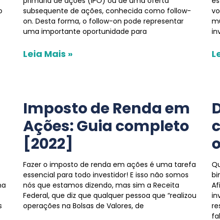
primária de ações (IPO) ou de uma oferta
es
o
subsequente de ações, conhecida como follow-
vo
on. Desta forma, o follow-on pode representar
mu
uma importante oportunidade para
in
Leia Mais »
L
Imposto de Renda em
D
Ações: Guia completo
[2022]
o
Fazer o imposto de renda em ações é uma tarefa
Qu
essencial para todo investidor! E isso não somos
bi
na
nós que estamos dizendo, mas sim a Receita
Af
Federal, que diz que qualquer pessoa que “realizou
in
s
operações na Bolsas de Valores, de
re
fa