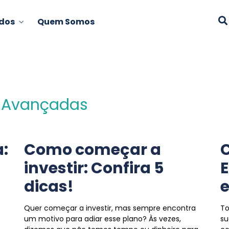
dos
Quem Somos
s Avançadas
:
Como começar a
C
investir: Confira 5
E
dicas!
e
Quer começar a investir, mas sempre encontra
To
um motivo para adiar esse plano? Às vezes,
su