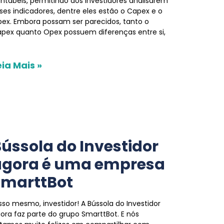
ntábeis, permitindo aos investidores analisarem
ses indicadores, dentre eles estão o Capex e o
ex. Embora possam ser parecidos, tanto o
pex quanto Opex possuem diferenças entre si,
eia Mais »
ússola do Investidor
agora é uma empresa
SmarttBot
isso mesmo, investidor! A Bússola do Investidor
ora faz parte do grupo SmarttBot. E nós