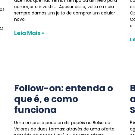
dizemos que não temos tempo ou dinheiro para
co
começar a investir… Apesar disso, volta e meia
es
dos
sempre damos um jeito de comprar um celular
Op
novo,
Ca
e
 O
Leia Mais »
L
Follow-on: entenda o
B
que é, e como
funciona
Uma empresa pode emitir papéis na Bolsa de
É 
Valores de duas formas: através de uma oferta
ag