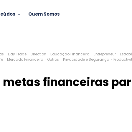
teúdos
Quem Somos
as
·
Day Trade
·
Direction
·
Educação Financeira
·
Entrepreneur
·
Estra
ife
·
Mercado Financeiro
·
Outros
·
Privacidade e Segurança
·
Productivi
metas financeiras par