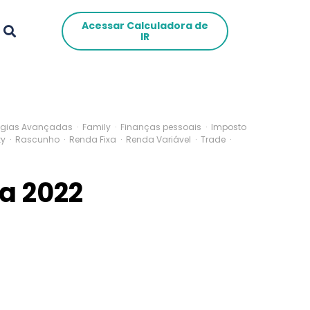
Acessar Calculadora de
IR
tégias Avançadas
·
Family
·
Finanças pessoais
·
Imposto
ty
·
Rascunho
·
Renda Fixa
·
Renda Variável
·
Trade
·
a 2022