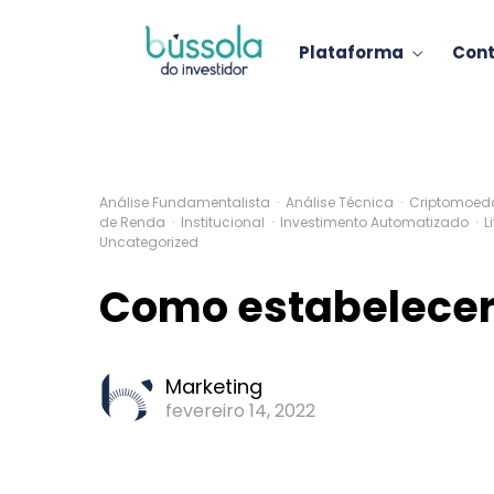
Plataforma
Con
Análise Fundamentalista
·
Análise Técnica
·
Criptomoed
de Renda
·
Institucional
·
Investimento Automatizado
·
L
Uncategorized
Como estabelecer 
Marketing
fevereiro 14, 2022