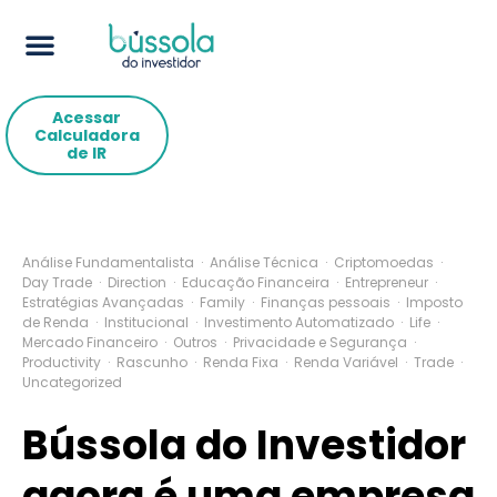
Acessar
Calculadora
de IR
Análise Fundamentalista
·
Análise Técnica
·
Criptomoedas
·
Day Trade
·
Direction
·
Educação Financeira
·
Entrepreneur
·
Estratégias Avançadas
·
Family
·
Finanças pessoais
·
Imposto
de Renda
·
Institucional
·
Investimento Automatizado
·
Life
·
Mercado Financeiro
·
Outros
·
Privacidade e Segurança
·
Productivity
·
Rascunho
·
Renda Fixa
·
Renda Variável
·
Trade
·
Uncategorized
Bússola do Investidor
agora é uma empresa