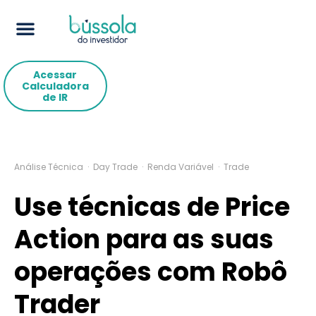
Acessar
Calculadora
de IR
Análise Técnica
·
Day Trade
·
Renda Variável
·
Trade
Use técnicas de Price
Action para as suas
operações com Robô
Trader