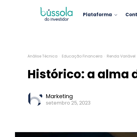
Plataforma
Con
Análise Técnica
·
Educação Financeira
·
Renda Variável
Histórico: a alma 
Marketing
setembro 25, 2023