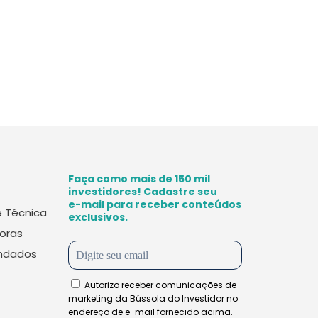
Faça como mais de 150 mil
investidores! Cadastre seu
e-mail para receber conteúdos
e Técnica
exclusivos.
oras
ndados
Autorizo ​​receber comunicações de
marketing da Bússola do Investidor no
endereço de e-mail fornecido acima.