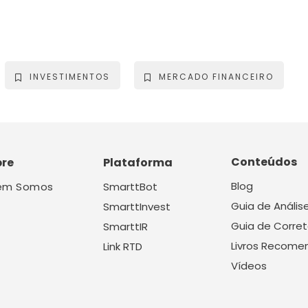
INVESTIMENTOS
MERCADO FINANCEIRO
Conteúdos
bre
Plataforma
Blog
em Somos
SmarttBot
Guia de Anális
SmarttInvest
Guia de Corret
SmarttIR
Livros Recome
Link RTD
Vídeos