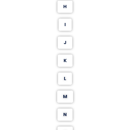
H
I
J
K
L
M
N