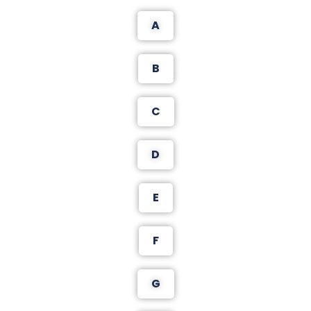
A
B
C
D
E
F
G