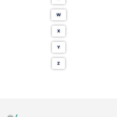
W
X
Y
Z