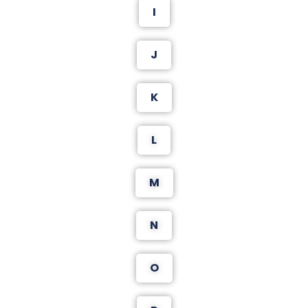
I
J
K
L
M
N
O