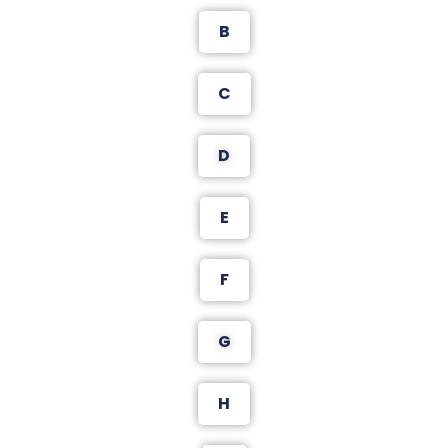
B
C
D
E
F
G
H