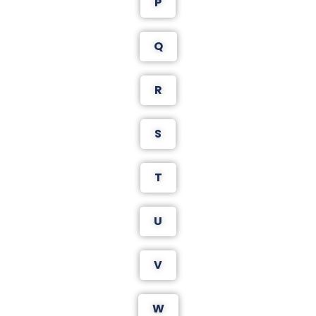
P
Q
R
S
T
U
V
W